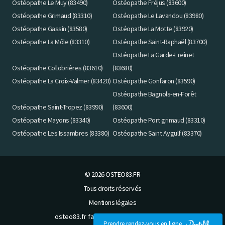
Ostéopathe Le Muy (83490)
Ostéopathe Fréjus (83600)
Ostéopathe Grimaud (83310)
Ostéopathe Le Lavandou (83980)
Ostéopathe Gassin (83580)
Ostéopathe La Motte (83920)
Ostéopathe La Môle (83310)
Ostéopathe Saint-Raphaël (83700)
Ostéopathe La Garde-Freinet
Ostéopathe Collobrières (83610)
(83680)
Ostéopathe La Croix-Valmer (83420)
Ostéopathe Gonfaron (83590)
Ostéopathe Bagnols-en-Forêt
Ostéopathe Saint-Tropez (83990)
(83600)
Ostéopathe Mayons (83340)
Ostéopathe Port grimaud (83310)
Ostéopathe Les Issambres (83380)
Ostéopathe Saint Aygulf (83370)
© 2026
OSTEO83.FR
Tous droits réservés
Mentions légales
osteo83.fr fait partie des
Booster-site
Prendre rendez-vous en ligne