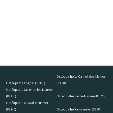
Ostéopathe Le Cannet-des-Maures
Ostéopathe Cogolin (83310)
(83340)
Ostéopathe La Londe-les-Maures
(83250)
Ostéopathe Sainte-Maxime (83120)
Ostéopathe Cavalaire-sur-Mer
(83240)
Ostéopathe Ramatuelle (83350)