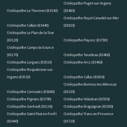
Ostéopathe Puget-sur-Argens
Ostéopathe Le Thoronet (83340)
(83480)
Ostéopathe Rayol-Canadel-sur-Mer
Ostéopathe Callian (83440)
(83820)
Ostéopathe Le Plan-de-la-Tour
(83120)
Ostéopathe Flayosc (83780)
Ostéopathe Camps-la-Source
(83170)
Ostéopathe Taradeau (83460)
Ostéopathe Lorgues (83510)
Ostéopathe Arcs (83460)
Ostéopathe Roquebrune-sur-
Argens (83520)
Ostéopathe Callas (83830)
Ostéopathe Bormes-les-Mimosas
Ostéopathe Carnoules (83660)
(83230)
Ostéopathe Pignans (83790)
Ostéopathe Vidauban (83550)
Ostéopathe Garéoult (83136)
Ostéopathe Draguignan (83300)
Ostéopathe Saint-Paul-en-Forêt
Ostéopathe Trans-en-Provence
(83440)
(83720)