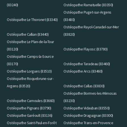
(83240)
Ostéopathe Ramatuelle (83350)
Ostéopathe Puget-sur-Argens
Ostéopathe Le Thoronet (83340)
(83480)
Ostéopathe Rayol-Canadel-sur-Mer
Ostéopathe Callian (83440)
(83820)
Ostéopathe Le Plan-de-la-Tour
(83120)
Ostéopathe Flayosc (83780)
Ostéopathe Camps-la-Source
(83170)
Ostéopathe Taradeau (83460)
Ostéopathe Lorgues (83510)
Ostéopathe Arcs (83460)
Ostéopathe Roquebrune-sur-
Argens (83520)
Ostéopathe Callas (83830)
Ostéopathe Bormes-les-Mimosas
Ostéopathe Carnoules (83660)
(83230)
Ostéopathe Pignans (83790)
Ostéopathe Vidauban (83550)
Ostéopathe Garéoult (83136)
Ostéopathe Draguignan (83300)
Ostéopathe Saint-Paul-en-Forêt
Ostéopathe Trans-en-Provence