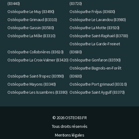
(83440)
(83720)
Ostéopathe Le Muy (83490)
Ostéopathe Fréjus (83600)
Ostéopathe Grimaud (83310)
Ostéopathe Le Lavandou (83980)
Ostéopathe Gassin (83580)
Ostéopathe La Motte (83920)
Ostéopathe La Môle (83310)
Ostéopathe Saint-Raphaël (83700)
Ostéopathe La Garde-Freinet
Ostéopathe Collobrières (83610)
(83680)
Ostéopathe La Croix-Valmer (83420)
Ostéopathe Gonfaron (83590)
Ostéopathe Bagnols-en-Forêt
Ostéopathe Saint-Tropez (83990)
(83600)
Ostéopathe Mayons (83340)
Ostéopathe Port grimaud (83310)
Ostéopathe Les Issambres (83380)
Ostéopathe Saint Aygulf (83370)
© 2026
OSTEO83.FR
Tous droits réservés
Mentions légales