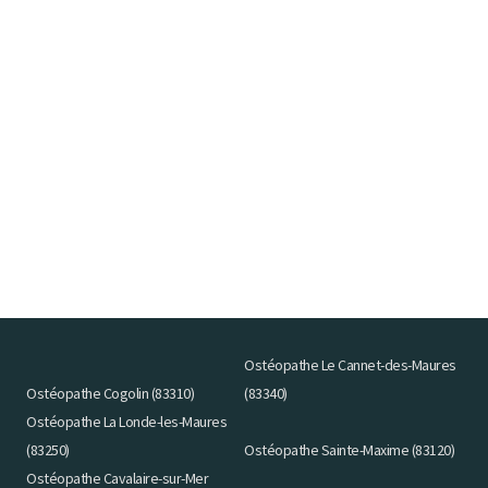
Ostéopathe Le Cannet-des-Maures
Ostéopathe Cogolin (83310)
(83340)
Ostéopathe La Londe-les-Maures
(83250)
Ostéopathe Sainte-Maxime (83120)
Ostéopathe Cavalaire-sur-Mer