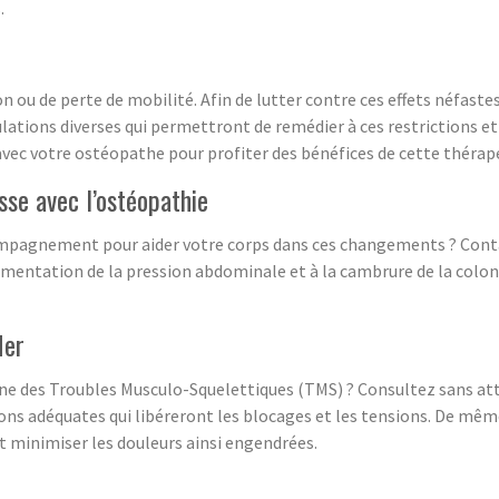
.
n ou de perte de mobilité. Afin de lutter contre ces effets néfaste
lations diverses qui permettront de remédier à ces restrictions et
ec votre ostéopathe pour profiter des bénéfices de cette thérap
sse avec l’ostéopathie
compagnement pour aider votre corps dans ces changements ? Cont
ugmentation de la pression abdominale et à la cambrure de la co
Mer
ne des Troubles Musculo-Squelettiques (TMS) ? Consultez sans atte
ons adéquates qui libéreront les blocages et les tensions. De même
t minimiser les douleurs ainsi engendrées.