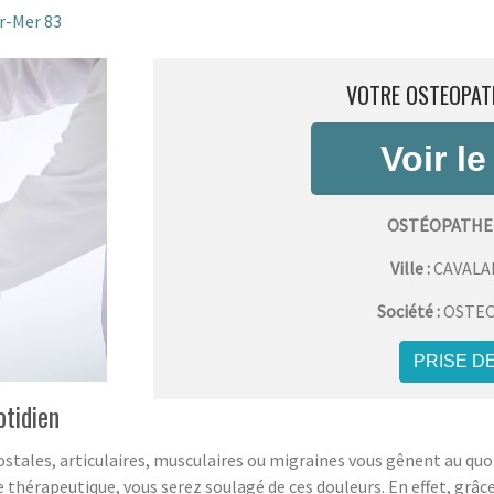
r-Mer 83
VOTRE OSTEOPATH
OSTÉOPATHE 
Ville :
CAVALA
Société :
OSTEO
PRISE D
otidien
stales, articulaires, musculaires ou migraines vous gênent au quo
 thérapeutique, vous serez soulagé de ces douleurs. En effet, grâce