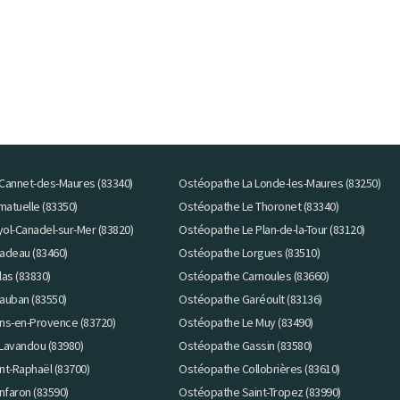
Cannet-des-Maures (83340)
Ostéopathe La Londe-les-Maures (83250)
atuelle (83350)
Ostéopathe Le Thoronet (83340)
ol-Canadel-sur-Mer (83820)
Ostéopathe Le Plan-de-la-Tour (83120)
adeau (83460)
Ostéopathe Lorgues (83510)
as (83830)
Ostéopathe Carnoules (83660)
auban (83550)
Ostéopathe Garéoult (83136)
ns-en-Provence (83720)
Ostéopathe Le Muy (83490)
Lavandou (83980)
Ostéopathe Gassin (83580)
nt-Raphaël (83700)
Ostéopathe Collobrières (83610)
faron (83590)
Ostéopathe Saint-Tropez (83990)